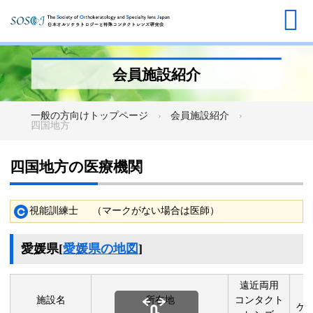
会員施設紹介
一般の方向けトップページ
会員施設紹介
四国地方
四国地方の医療機関
視能訓練士
（マークがない場合は医師）
愛媛県
[
愛媛県の地図
]
遠近両用
施設名
所在地
コンタクト
ケ