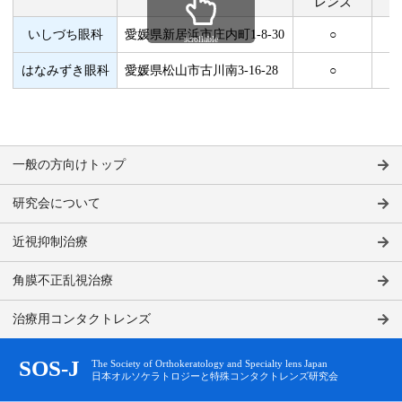
レンズ
いしづち眼科
愛媛県新居浜市庄内町1-8-30
○
scrollable
はなみずき眼科
愛媛県松山市古川南3-16-28
○
一般の方向けトップ
研究会について
近視抑制治療
角膜不正乱視治療
治療用コンタクトレンズ
SOS-J
The Society of Orthokeratology and Specialty lens Japan
日本オルソケラトロジーと特殊コンタクトレンズ研究会