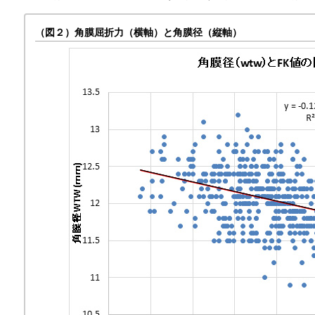
（図２）角膜屈折力（横軸）と角膜径（縦軸）