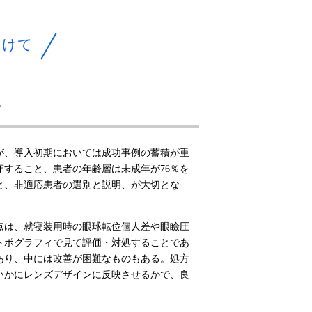
向けて
ツ
が、導入初期においては成功事例の蓄積が重
すること、患者の年齢層は未成年が76％を
と、非適応患者の選別と説明、が大切とな
点は、就寝装用時の眼球転位個人差や眼瞼圧
トポグラフィで見て評価・対処することであ
あり、中には改善が困難なものもある。処方
いかにレンズデザインに反映させるかで、良