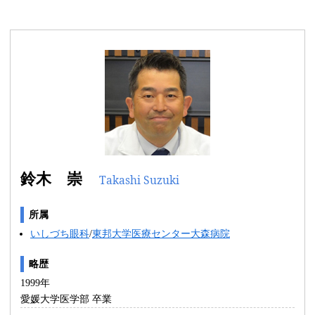
鈴木 崇
Takashi Suzuki
所属
いしづち眼科
/
東邦大学医療センター大森病院
略歴
1999年
愛媛大学医学部 卒業