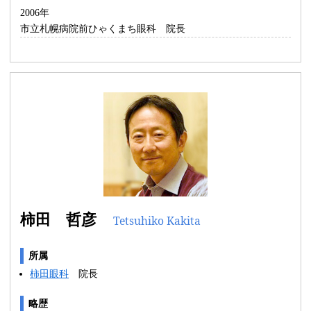
2006年
市立札幌病院前ひゃくまち眼科 院長
柿田 哲彦
Tetsuhiko Kakita
所属
柿田眼科
院長
略歴