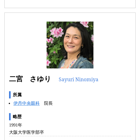
二宮 さゆり
Sayuri Ninomiya
所属
伊丹中央眼科
院長
略歴
1991年
大阪大学医学部卒