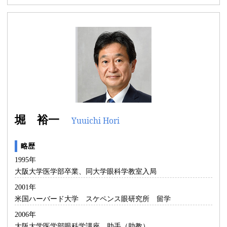
堀 裕一
Yuuichi Hori
略歴
1995年
大阪大学医学部卒業、同大学眼科学教室入局
2001年
米国ハーバード大学 スケペンス眼研究所 留学
2006年
大阪大学医学部眼科学講座 助手（助教）