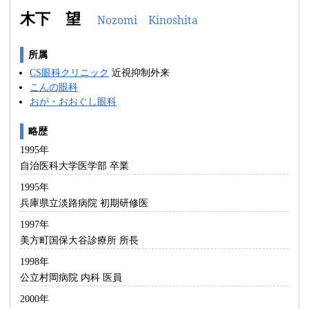
木下 望
Nozomi Kinoshita
所属
CS眼科クリニック
近視抑制外来
こんの眼科
おが・おおぐし眼科
略歴
1995年
自治医科大学医学部 卒業
1995年
兵庫県立淡路病院 初期研修医
1997年
美方町国保大谷診療所 所長
1998年
公立村岡病院 内科 医員
2000年